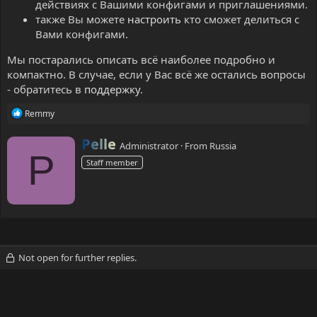
действиях с Вашими конфигами и приглашениями.
также Вы можете
настроить
кто сможет делиться с
Вами конфигами.
Мы постарались описать всё наиболее подробно и
компактно. В случае, если у Вас всё же остались вопросы
- обратитесь в
поддержку
.
R
Remmy
e
a
W
Pelle
Administrator
·
From
Russia
c
r
P
t
Staff member
i
i
t
o
t
n
s
e
:
n
b
y
Not open for further replies.