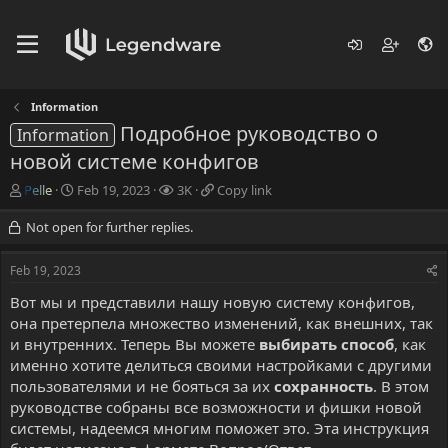
Information
Подробное руководство о
Information
новой системе конфигов
T
S
V
C
Pelle
Feb 19, 2023
3K
Copy link
h
t
i
o
r
a
e
p
Not open for further replies.
e
r
w
y
a
t
s
l
Feb 19, 2023
d
d
i
s
a
n
Вот мы и представили нашу новую систему конфигов,
t
t
k
она претерпела множество изменений, как внешних, так
a
e
и внутренних. Теперь Вы можете
выбирать способ
, как
r
именно хотите делиться своими настройками с другими
t
пользователями и не бояться за их
сохранность
. В этом
e
r
руководстве собраны все возможности и фишки новой
системы, надеемся многим поможет это. Эта инструкция